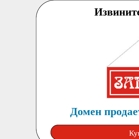
Извинит
Домен продает
Ку